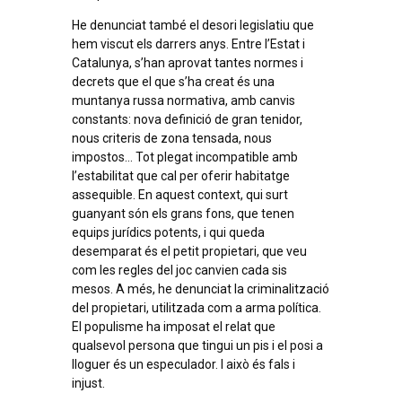
He denunciat també el desori legislatiu que
hem viscut els darrers anys. Entre l’Estat i
Catalunya, s’han aprovat tantes normes i
decrets que el que s’ha creat és una
muntanya russa normativa, amb canvis
constants: nova definició de gran tenidor,
nous criteris de zona tensada, nous
impostos… Tot plegat incompatible amb
l’estabilitat que cal per oferir habitatge
assequible. En aquest context, qui surt
guanyant són els grans fons, que tenen
equips jurídics potents, i qui queda
desemparat és el petit propietari, que veu
com les regles del joc canvien cada sis
mesos. A més, he denunciat la criminalització
del propietari, utilitzada com a arma política.
El populisme ha imposat el relat que
qualsevol persona que tingui un pis i el posi a
lloguer és un especulador. I això és fals i
injust.