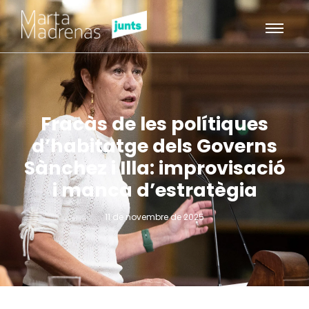
Fracàs de les polítiques
d’habitatge dels Governs
Sànchez i Illa: improvisació
i manca d’estratègia
11 de novembre de 2025