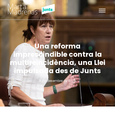
Una reforma
imprescindible contra la
multireincidència, una Llei
impulsada des de Junts
11 de desembre de 2025